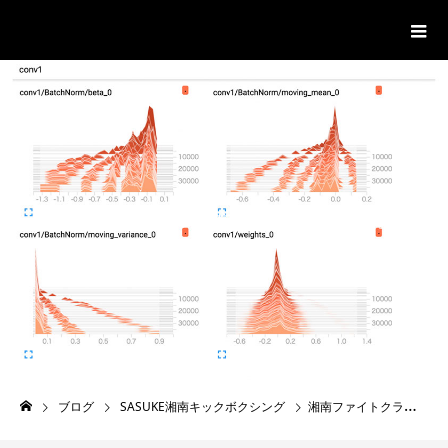
ハンノマライフ。
主に学んだことの備忘録を書いています。
BLOG
ブログ
SASUKE湘南キックボクシング
湘南ファイトクラブに行ってきました。