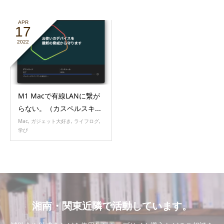
APR
17
2022
M1 Macで有線LANに繋が
らない。（カスペルスキ...
Mac
,
ガジェット大好き
,
ライフログ
,
学び
湘南・関東近隣で活動しています。