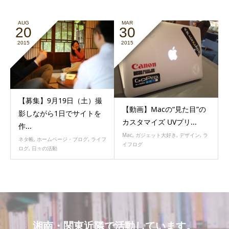
AUG
MAR
20
30
2015
2015
【募集】9月19日（土）撮
【動画】Macの“見た目”の
影しながら1日でサイトを
カスタマイズ UVプリ...
作...
Mac
,
ガジェット大好き
,
デザイン
,
ラ
ネタ帳
,
ホームページ・ブログ
,
ライフ
イフログ
ログ
,
日々の活動
湘南・関東近隣で活動しています。