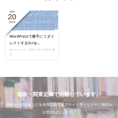
SEP
20
2018
WordPressで勝手にリダイ
レクトするScrip...
ホームページ・ブログ
,
ライフログ
,
学
び
湘南・関東近隣で活動しています。
補助金や助成金などを使用したウェブサイト導入などのご相談を
お受けいたします。