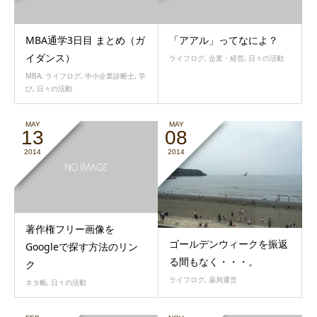
MBA通学3日目 まとめ（ガ
「アアル」ってなによ？
イダンス）
ライフログ
,
企業・経営
,
日々の活動
MBA
,
ライフログ
,
中小企業診断士
,
学
び
,
日々の活動
MAY
MAY
13
08
2014
2014
著作権フリー画像を
ゴールデンウィークを振返
Googleで探す方法のリン
る間もなく・・・。
ク
ライフログ
,
薬局運営
ネタ帳
,
日々の活動