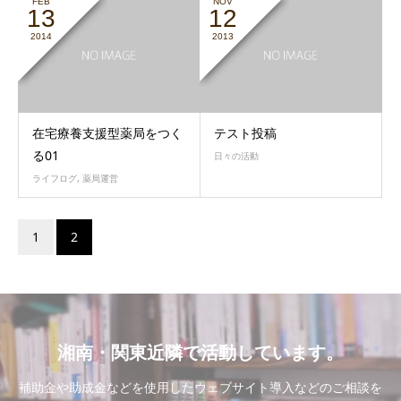
FEB
NOV
13
12
2014
2013
在宅療養支援型薬局をつく
テスト投稿
る01
日々の活動
ライフログ
,
薬局運営
1
2
湘南・関東近隣で活動しています。
補助金や助成金などを使用したウェブサイト導入などのご相談を