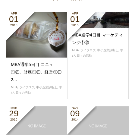
APR
APR
01
01
2015
2015
MBA通学4日目 マーケティ
ング①②
MBA
,
ライフログ
,
中小企業診断士
,
学
び
,
日々の活動
MBA通学5日目 コニュ
①②、財務①②、経営①②
2...
MBA
,
ライフログ
,
中小企業診断士
,
学
び
,
日々の活動
MAR
NOV
29
09
2015
2014